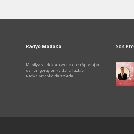
Radyo Modoko
Son Pr
Mobilya ve dekorasyona dair röportajlar ,
uzman görüşleri ve daha fazlası
Radyo Modoko'da sizlerle