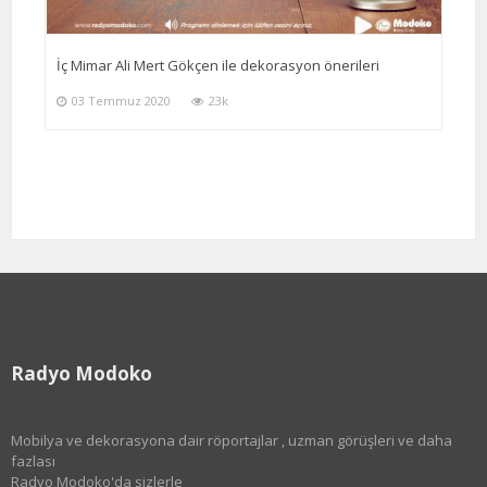
İç Mimar Ali Mert Gökçen ile dekorasyon önerileri
03 Temmuz 2020
23k
Radyo Modoko
Mobilya ve dekorasyona dair röportajlar , uzman görüşleri ve daha
fazlası
Radyo Modoko'da sizlerle