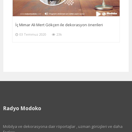
İç Mimar Ali Mert Gökçen ile dekorasyon önerileri
03 Temmuz 2020
23k
Radyo Modoko
Mobilya ve dekorasyona dair röportajlar , uzman görüşleri ve daha