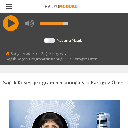
BACK
MODOKO'NUN SESI
Yabancı Müzik
MARANGOZ
Radyo Modoko
Sağlık Köşesi
Current:
Sağlık Köşesi Programının Konuğu Sıla Karagöz Özen
SAĞLIK KÖŞESI
SEKTÖRÜN SESI
Sağlık Köşesi programının konuğu Sıla Karagöz Özen