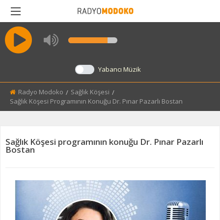
BACK
MODOKO'NUN SESI
Yabancı Müzik
MARANGOZ
Radyo Modoko
Sağlık Köşesi
Current:
Sağlık Köşesi Programının Konuğu Dr. Pınar Pazarlı Bostan
SAĞLIK KÖŞESI
SEKTÖRÜN SESI
Sağlık Köşesi programının konuğu Dr. Pınar Pazarlı
Bostan