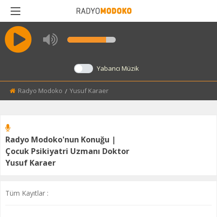
BACK
MODOKO'NUN SESI
Yabancı Müzik
MARANGOZ
Radyo Modoko
Current:
Yusuf Karaer
SAĞLIK KÖŞESI
SEKTÖRÜN SESI
Radyo Modoko'nun Konuğu |
Çocuk Psikiyatri Uzmanı Doktor
Yusuf Karaer
Tüm Kayıtlar :