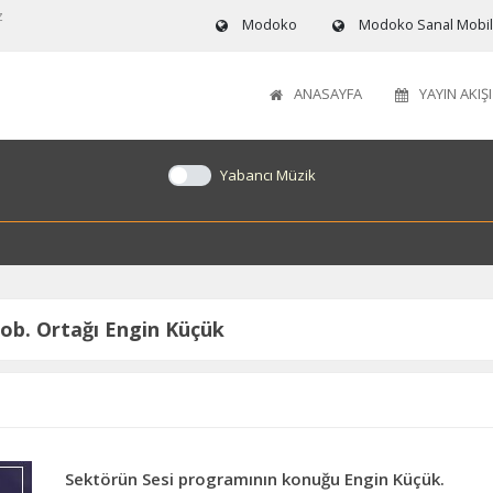
z
Modoko
Modoko Sanal Mobily
ANASAYFA
YAYIN AKIŞI
Yabancı Müzik
b. Ortağı Engin Küçük
Sektörün Sesi programının konuğu Engin Küçük.