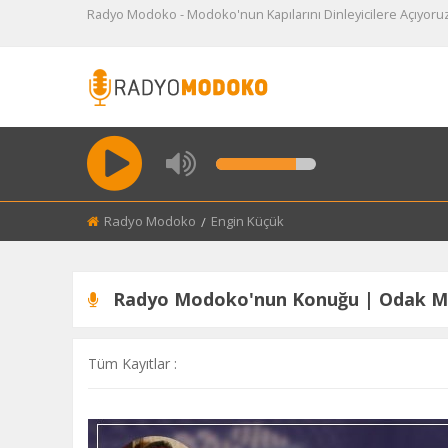
Radyo Modoko - Modoko'nun Kapılarını Dinleyicilere Açıyoru
BACK
MODOKO'NUN SESI
MARANGOZ
SAĞLIK KÖŞESI
Radyo Modoko
Current:
Engin Küçük
SEKTÖRÜN SESI
Radyo Modoko'nun Konuğu | Odak Mo
Tüm Kayıtlar :